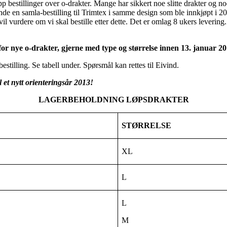
 opp bestillinger over o-drakter. Mange har sikkert noe slitte drakter og n
sende en samla-bestilling til Trimtex i samme design som ble innkjøpt i 20
il vurdere om vi skal bestille etter dette. Det er omlag 8 ukers levering. 
or nye o-drakter, gjerne med type og størrelse innen 13. januar 20
e bestilling. Se tabell under. Spørsmål kan rettes til Eivind.
 et nytt orienteringsår 2013!
LAGERBEHOLDNING LØPSDRAKTER
STØRRELSE
XL
L
L
M