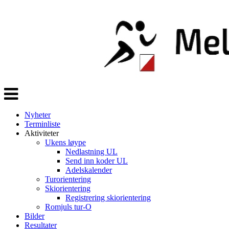
Veksle
navigasjon
Nyheter
Terminliste
Aktiviteter
Ukens løype
Nedlastning UL
Send inn koder UL
Adelskalender
Turorientering
Skiorientering
Registrering skiorientering
Romjuls tur-O
Bilder
Resultater