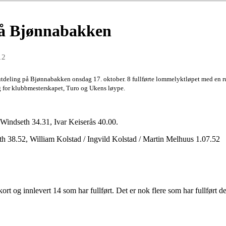
på Bjønnabakken
12
deling på Bjønnabakken onsdag 17. oktober. 8 fullførte lommelyktløpet med en run
g for klubbmesterskapet, Turo og Ukens løype.
indseth 34.31, Ivar Keiserås 40.00.
th 38.52, William Kolstad / Ingvild Kolstad / Martin Melhuus 1.07.52
ort og innlevert 14 som har fullført. Det er nok flere som har fullført 