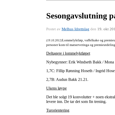
Sesongavslutning 
Postet av
Melhus Idrettslag
den
19. okt 20
Lommelyktløp, vaffelkake og premieut
(19.10.2012)
personer kom til matserveringa og premieutdelin
Deltagere i lommelyktløpet
Nybegynner: Erik Windseth Bakk / Mona W
1,7C: Fillip Rønning Hoseth / Ingrid Hose
2,7B: Audun Bakk 21.21.
Ukens løype
Det ble solgt 19 konvolutter + noen ekstrak
levere inn. De tar det som fin trening.
Turorientering