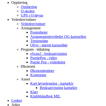
Opplæring
Opplæring
O-skolen
GPS i O-løypa
Veiledere/rutiner
Veiledere/rutiner
Arrangement
Postenheter
Arrangementsveileder OG-karusellen
Treningsløp
O6'er - internt karuselløp
Program - tidtaking
eScan2 - bruksanvisning
PurplePen - video
Purple Pen - veiledning
Økonomi
Økonomirutiner
Kontoplan
Annet
Kart løypelegging - kartarkiv
Bruksanvisning kartarkiv
Klær
Klubbhåndbok MIL
Lenker
Arkiv