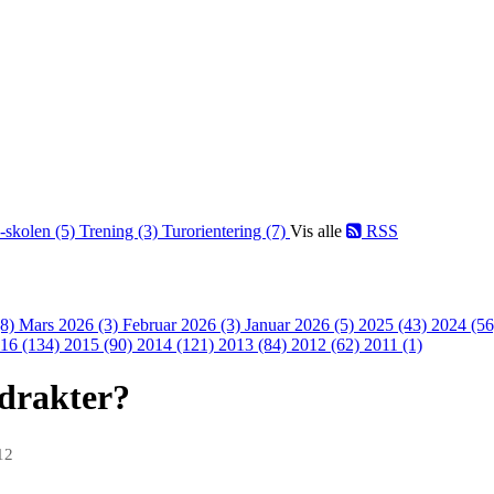
-skolen (5)
Trening (3)
Turorientering (7)
Vis alle
RSS
(8)
Mars 2026 (3)
Februar 2026 (3)
Januar 2026 (5)
2025 (43)
2024 (5
16 (134)
2015 (90)
2014 (121)
2013 (84)
2012 (62)
2011 (1)
-drakter?
12