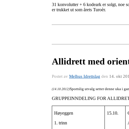
31 konvolutter + 6 kodeark er solgt, noe s
er trukket ut som årets Turoèr.
Allidrett med orien
Postet av
Melhus Idrettslag
den
14. okt 20
Sportslig utvalg setter denne uka i ga
(14.10.2012)
GRUPPEINNDELING FOR ALLIDRET
Høyeggen
15.10.
1. trinn