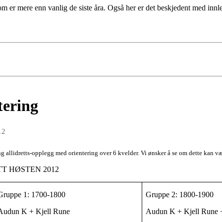
om er mere enn vanlig de siste åra. Også her er det beskjedent med innle
tering
12
ng allidretts-opplegg med orientering over 6 kvelder. Vi ønsker å se om dette kan v
T HØSTEN 2012
Gruppe 1: 1700-1800
Gruppe 2: 1800-1900
Audun K + Kjell Rune
Audun K + Kjell Rune 