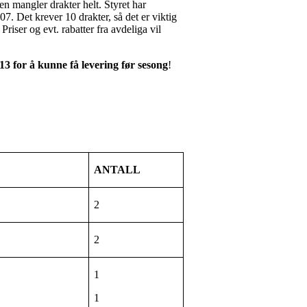
oen mangler drakter helt. Styret har
07. Det krever 10 drakter, så det er viktig
Priser og evt. rabatter fra avdeliga vil
13 for å kunne få levering før sesong
!
ANTALL
2
2
1
1