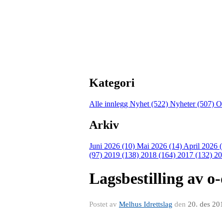
Kategori
Alle innlegg
Nyhet (522)
Nyheter (507)
O
Arkiv
Juni 2026 (10)
Mai 2026 (14)
April 2026 
(97)
2019 (138)
2018 (164)
2017 (132)
20
Lagsbestilling av o
Postet av
Melhus Idrettslag
den
20. des 20