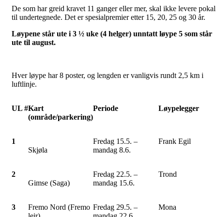
De som har greid kravet 11 ganger eller mer, skal ikke levere pokal
til undertegnede. Det er spesialpremier etter 15, 20, 25 og 30 år.
Løypene står ute i 3 ½ uke (4 helger) unntatt løype 5 som står
ute til august.
Hver løype har 8 poster, og lengden er vanligvis rundt 2,5 km i
luftlinje.
UL #
Kart
Periode
Løypelegger
(område/parkering)
1
Fredag 15.5. –
Frank Egil
Skjøla
mandag 8.6.
2
Fredag 22.5. –
Trond
Gimse (Saga)
mandag 15.6.
3
Fremo Nord (Fremo
Fredag 29.5. –
Mona
leir)
mandag 22.6.