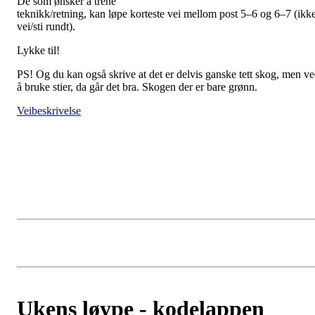
De som ønsker å trene
teknikk/retning, kan løpe korteste vei mellom post 5–6 og 6–7 (ikk
vei/sti rundt).
Lykke til!
PS! Og du kan også skrive at det er delvis ganske tett skog, men v
å bruke stier, da går det bra. Skogen der er bare grønn.
Veibeskrivelse
Ukens løype - kodelappen