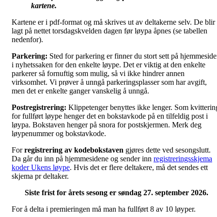
kartene.
Kartene er i pdf-format og må skrives ut av deltakerne selv. De blir
lagt på nettet torsdagskvelden dagen før løypa åpnes (se tabellen
nedenfor).
Parkering:
Sted for parkering er finner du stort sett på hjemmesid
i nyhetssaken for den enkelte løype. Det er viktig at den enkelte
parkerer så fornuftig som mulig, så vi ikke hindrer annen
virksomhet. Vi prøver å unngå parkeringsplasser som har avgift,
men det er enkelte ganger vanskelig å unngå.
Postregistrering:
Klippetenger benyttes ikke lenger. Som kvitterin
for fullført løype henger det en bokstavkode på en tilfeldig post i
løypa. Bokstaven henger på snora for postskjermen. Merk deg
løypenummer og bokstavkode.
For
registrering av kodebokstaven
gjøres dette ved sesongslutt.
Da går du inn på hjemmesidene og sender inn
registreringsskjema
koder Ukens løype
. Hvis det er flere deltakere, må det sendes ett
skjema pr deltaker.
Siste frist for årets sesong er søndag 27. september 2026.
For å delta i premieringen må man ha fullført 8 av 10 løyper.