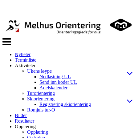
Veksle
navigasjon
Nyheter
Terminliste
Aktiviteter
Ukens løype
Nedlastning UL
Send inn koder UL
Adelskalender
Turorientering
Skiorientering
Registrering skiorientering
Romjuls tur-O
Bilder
Resultater
Opplæring
Opplæring
O-skolen