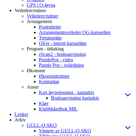
GPS i O-løypa
Veiledere/rutiner
Veiledere/rutiner
Arrangement
Postenheter
Arrangementsveileder OG-karusellen
Treningsløp
O6'er - internt karuselløp
Program - tidtaking
eScan2 - bruksanvisning
PurplePen - video
Purple Pen - veiledning
Økonomi
Økonomirutiner
Kontoplan
Annet
Kart løypelegging - kartarkiv
Bruksanvisning kartarkiv
Klær
Klubbhåndbok MIL
Lenker
Arkiv
GULL-O-SKO
Vinnere av GULL-O-SKO