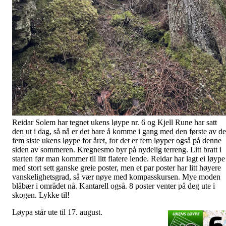
Reidar Solem har tegnet ukens løype nr. 6 og Kjell Rune har satt
den ut i dag, så nå er det bare å komme i gang med den første av de
fem siste ukens løype for året, for det er fem løyper også på denne
siden av sommeren. Kregnesmo byr på nydelig terreng. Litt bratt i
starten før man kommer til litt flatere lende. Reidar har lagt ei løype
med stort sett ganske greie poster, men et par poster har litt høyere
vanskelighetsgrad, så vær nøye med kompasskursen. Mye moden
blåbær i området nå. Kantarell også. 8 poster venter på deg ute i
skogen. Lykke til!
Løypa står ute til 17. august.