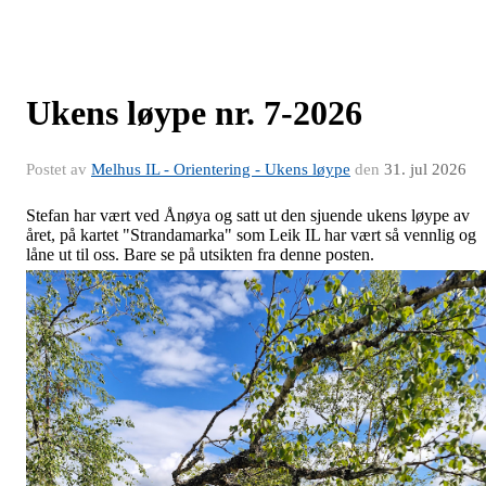
Ukens løype nr. 7-2026
Postet av
Melhus IL - Orientering - Ukens løype
den
31. jul 2026
Stefan har vært ved Ånøya og satt ut den sjuende ukens løype av
året, på kartet "Strandamarka" som Leik IL har vært så vennlig og
låne ut til oss. Bare se på utsikten fra denne posten.