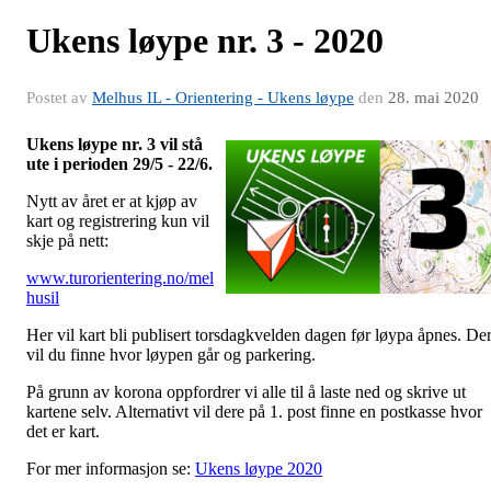
Ukens løype nr. 3 - 2020
Postet av
Melhus IL - Orientering - Ukens løype
den
28. mai 2020
Ukens løype nr. 3 vil stå
ute i perioden 29/5 - 22/6.
Nytt av året er at kjøp av
kart og registrering kun vil
skje på nett:
www.turorientering.no/mel
husil
Her vil kart bli publisert torsdagkvelden dagen før løypa åpnes. De
vil du finne hvor løypen går og parkering.
På grunn av korona oppfordrer vi alle til å laste ned og skrive ut
kartene selv. Alternativt vil dere på 1. post finne en postkasse hvor
det er kart.
For mer informasjon se:
Ukens løype 2020