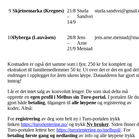
9
Skjetnemarka (Kregnes)
21/8
Sturla
sturla.sandvei@gmail
–
Sandvei
14/9
10
Øyberga (Lauvåsen)
28/8
Jens
jens.arne.meistad@mat
–
Arne
21/9
Meistad
Kostnaden er også det samme som i fjor, 250 kr for komplett og
ekstrakort til familiemedlemmer 50 kr. Ut over det er det en god del
endringer i opplegget for årets ukens løype. Dataalderen har gjort si
inntog!
I år er det intet salg av konvolutt lenger. De som skal delta må
opprette en
egen profil i Melhus sin Turo-portal.
I portalen får du
gjort både
betaling
, tilgangen til
alle løypene
og registrering av
koder
.
Altså:
For
registrering
av deg som helt ny i Turo-portalen trykk
linken
https://turorientering.no/
og trykk
Ny bruker
. Siden finner 
Turo-portalen lettest her:
https://turorientering.no/melhusil/
.
For
betaling første gang og nedlasting
av info og alle løypene trykk