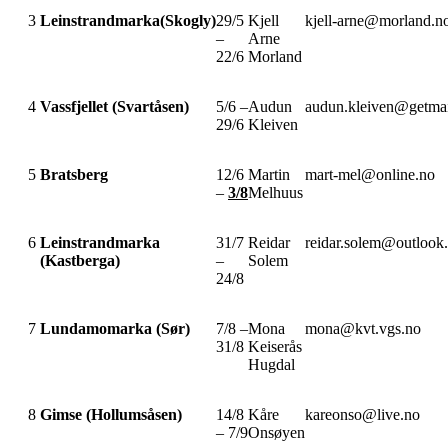
3
Leinstrandmarka(Skogly)
29/5
Kjell
kjell-arne@morland.n
–
Arne
22/6
Morland
4
Vassfjellet (Svartåsen)
5/6 –
Audun
audun.kleiven@getmai
29/6
Kleiven
5
Bratsberg
12/6
Martin
mart-mel@online.no
–
3/8
Melhuus
6
Leinstrandmarka
31/7
Reidar
reidar.solem@outlook
(Kastberga)
–
Solem
24/8
7
Lundamomarka (Sør)
7/8 –
Mona
mona@kvt.vgs.no
31/8
Keiserås
Hugdal
8
Gimse (Hollumsåsen)
14/8
Kåre
kareonso@live.no
– 7/9
Onsøyen