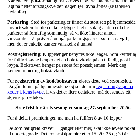
Kartene er i pdf-format og må skrives ut av deltakerne selv. De blir
lagt på nettet torsdagskvelden dagen før løypa åpnes (se tabellen
nedenfor).
Parkering:
Sted for parkering er finner du stort sett på hjemmesid
i nyhetssaken for den enkelte løype. Det er viktig at den enkelte
parkerer så fornuftig som mulig, så vi ikke hindrer annen
virksomhet. Vi prøver å unngå parkeringsplasser som har avgift,
men det er enkelte ganger vanskelig å unngå.
Postregistrering:
Klippetenger benyttes ikke lenger. Som kvitterin
for fullført løype henger det en bokstavkode på en tilfeldig post i
løypa. Bokstaven henger på snora for postskjermen. Merk deg
løypenummer og bokstavkode.
For
registrering av kodebokstaven
gjøres dette ved sesongslutt.
Da går du inn på hjemmesidene og sender inn
registreringsskjema
koder Ukens løype
. Hvis det er flere deltakere, må det sendes ett
skjema pr deltaker.
Siste frist for årets sesong er søndag 27. september 2026.
For å delta i premieringen må man ha fullført 8 av 10 løyper.
De som har greid kravet 11 ganger eller mer, skal ikke levere pokal
til undertegnede. Det er spesialpremier etter 15, 20, 25 og 30 år.