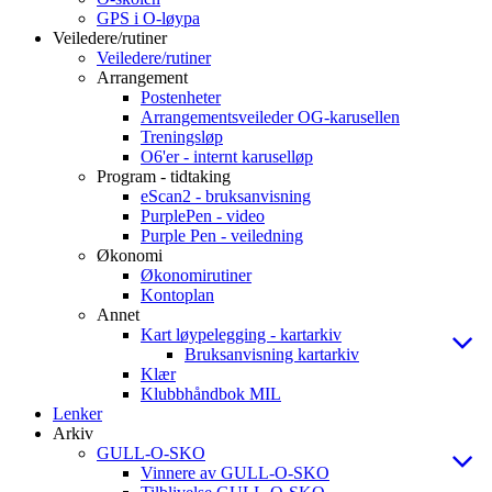
GPS i O-løypa
Veiledere/rutiner
Veiledere/rutiner
Arrangement
Postenheter
Arrangementsveileder OG-karusellen
Treningsløp
O6'er - internt karuselløp
Program - tidtaking
eScan2 - bruksanvisning
PurplePen - video
Purple Pen - veiledning
Økonomi
Økonomirutiner
Kontoplan
Annet
Kart løypelegging - kartarkiv
Bruksanvisning kartarkiv
Klær
Klubbhåndbok MIL
Lenker
Arkiv
GULL-O-SKO
Vinnere av GULL-O-SKO