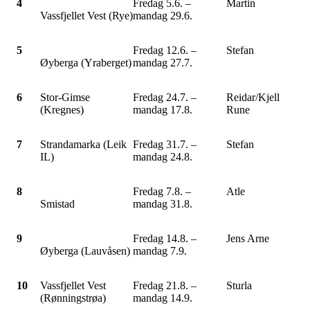
4
Fredag 5.6. –
Martin
Vassfjellet Vest (Rye)
mandag 29.6.
5
Fredag 12.6. –
Stefan
Øyberga (Yraberget)
mandag 27.7.
6
Stor-Gimse
Fredag 24.7. –
Reidar/Kjell
(Kregnes)
mandag 17.8.
Rune
7
Strandamarka (Leik
Fredag 31.7. –
Stefan
IL)
mandag 24.8.
8
Fredag 7.8. –
Atle
Smistad
mandag 31.8.
9
Fredag 14.8. –
Jens Arne
Øyberga (Lauvåsen)
mandag 7.9.
10
Vassfjellet Vest
Fredag 21.8. –
Sturla
(Rønningstrøa)
mandag 14.9.