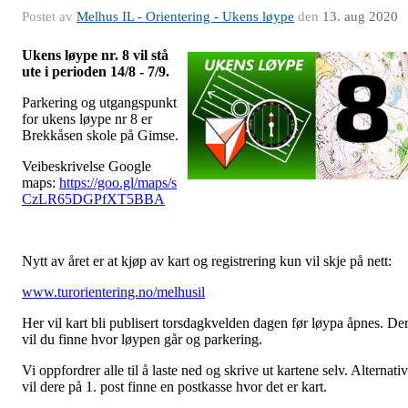
Postet av
Melhus IL - Orientering - Ukens løype
den
13. aug 2020
Ukens løype nr. 8 vil stå
ute i perioden 14/8 - 7/9.
Parkering og utgangspunkt
for ukens løype nr 8 er
Brekkåsen skole på Gimse.
Veibeskrivelse Google
maps:
https://goo.gl/maps/s
CzLR65DGPfXT5BBA
Nytt av året er at kjøp av kart og registrering kun vil skje på nett:
www.turorientering.no/melhusil
Her vil kart bli publisert torsdagkvelden dagen før løypa åpnes. De
vil du finne hvor løypen går og parkering.
Vi oppfordrer alle til å laste ned og skrive ut kartene selv. Alternativ
vil dere på 1. post finne en postkasse hvor det er kart.