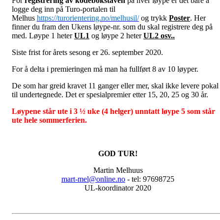
For
registrering av kodebokstaven
på hver løype er det bare å
logge deg inn på Turo-portalen til
Melhus
https://turorientering.no/melhusil/
og trykk
Poster
. Her
finner du fram den Ukens løype-nr. som du skal registrere deg på
med. Løype 1 heter
UL1
og løype 2 heter
UL2 osv..
Siste frist for årets sesong er 26. september 2020.
For å delta i premieringen må man ha fullført 8 av 10 løyper.
De som har greid kravet 11 ganger eller mer, skal ikke levere pokal
til undertegnede. Det er spesialpremier etter 15, 20, 25 og 30 år.
Løypene står ute i 3 ½ uke (4 helger) unntatt løype 5 som står
ute hele sommerferien.
GOD TUR!
Martin Melhuus
mart-mel@online.no
- tel: 97698725
UL-koordinator 2020