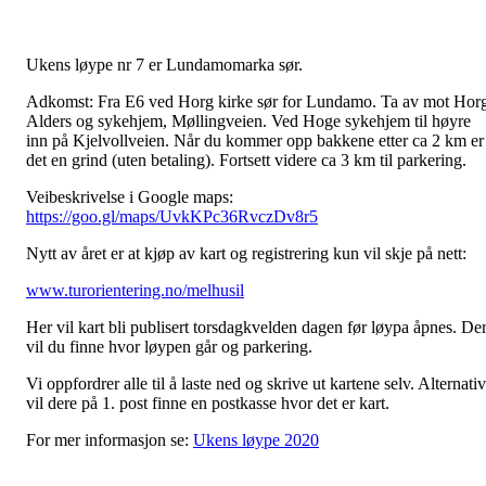
Ukens løype nr 7 er Lundamomarka sør.
Adkomst: Fra E6 ved Horg kirke sør for Lundamo. Ta av mot Hor
Alders og sykehjem, Møllingveien. Ved Hoge sykehjem til høyre
inn på Kjelvollveien. Når du kommer opp bakkene etter ca 2 km er
det en grind (uten betaling). Fortsett videre ca 3 km til parkering.
Veibeskrivelse i Google maps:
https://goo.gl/maps/UvkKPc36RvczDv8r5
Nytt av året er at kjøp av kart og registrering kun vil skje på nett:
www.turorientering.no/melhusil
Her vil kart bli publisert torsdagkvelden dagen før løypa åpnes. De
vil du finne hvor løypen går og parkering.
Vi oppfordrer alle til å laste ned og skrive ut kartene selv. Alternativ
vil dere på 1. post finne en postkasse hvor det er kart.
For mer informasjon se:
Ukens løype 2020