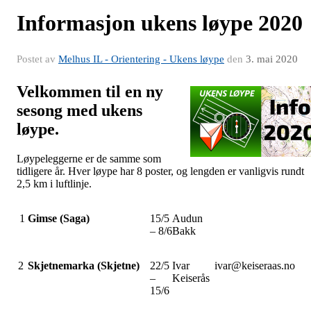
Informasjon ukens løype 2020
Postet av
Melhus IL - Orientering - Ukens løype
den
3. mai 2020
Velkommen til en ny
sesong med ukens
løype.
Løypeleggerne er de samme som
tidligere år. Hver løype har 8 poster, og lengden er vanligvis rundt
2,5 km i luftlinje.
1
Gimse (Saga)
15/5
Audun
– 8/6
Bakk
2
Skjetnemarka (Skjetne)
22/5
Ivar
ivar@keiseraas.no
–
Keiserås
15/6