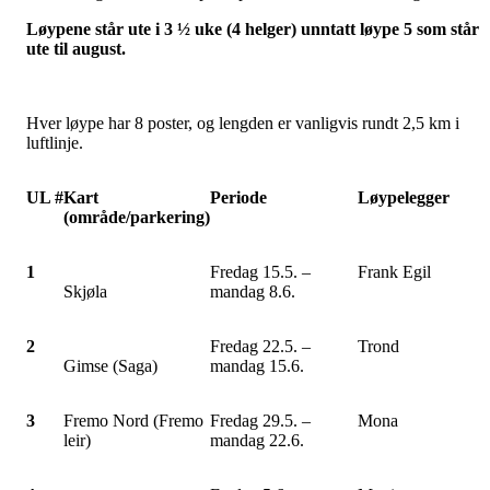
Løypene står ute i 3 ½ uke (4 helger) unntatt løype 5 som står
ute til august.
Hver løype har 8 poster, og lengden er vanligvis rundt 2,5 km i
luftlinje.
UL #
Kart
Periode
Løypelegger
(område/parkering)
1
Fredag 15.5. –
Frank Egil
Skjøla
mandag 8.6.
2
Fredag 22.5. –
Trond
Gimse (Saga)
mandag 15.6.
3
Fremo Nord (Fremo
Fredag 29.5. –
Mona
leir)
mandag 22.6.