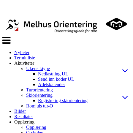
Veksle
navigasjon
Nyheter
Terminliste
Aktiviteter
Ukens løype
Nedlastning UL
Send inn koder UL
Adelskalender
Turorientering
Skiorientering
Registrering skiorientering
Romjuls tur-O
Bilder
Resultater
Opplæring
Opplæring
O-skolen