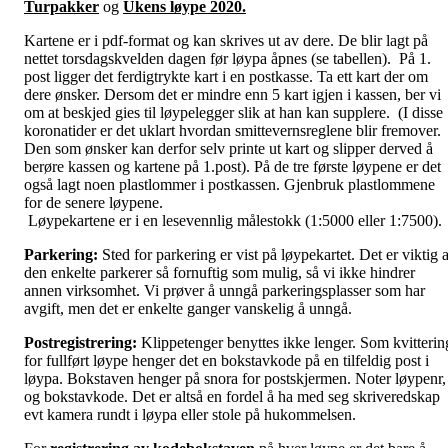
Turpakker
og
Ukens løype 2020.
Kartene er i pdf-format og kan skrives ut av dere. De blir lagt på
nettet torsdagskvelden dagen før løypa åpnes (se tabellen). På 1.
post ligger det ferdigtrykte kart i en postkasse. Ta ett kart der om
dere ønsker. Dersom det er mindre enn 5 kart igjen i kassen, ber vi
om at beskjed gies til løypelegger slik at han kan supplere. (I disse
koronatider er det uklart hvordan smittevernsreglene blir fremover.
Den som ønsker kan derfor selv printe ut kart og slipper derved å
berøre kassen og kartene på 1.post). På de tre første løypene er det
også lagt noen plastlommer i postkassen. Gjenbruk plastlommene
for de senere løypene.
Løypekartene er i en lesevennlig målestokk (1:5000 eller 1:7500).
Parkering:
Sted for parkering er vist på løypekartet. Det er viktig a
den enkelte parkerer så fornuftig som mulig, så vi ikke hindrer
annen virksomhet. Vi prøver å unngå parkeringsplasser som har
avgift, men det er enkelte ganger vanskelig å unngå.
Postregistrering:
Klippetenger benyttes ikke lenger. Som kvitterin
for fullført løype henger det en bokstavkode på en tilfeldig post i
løypa. Bokstaven henger på snora for postskjermen. Noter løypenr,
og bokstavkode. Det er altså en fordel å ha med seg skriveredskap
evt kamera rundt i løypa eller stole på hukommelsen.