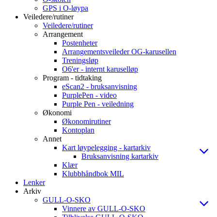
GPS i O-løypa
Veiledere/rutiner
Veiledere/rutiner
Arrangement
Postenheter
Arrangementsveileder OG-karusellen
Treningsløp
O6'er - internt karuselløp
Program - tidtaking
eScan2 - bruksanvisning
PurplePen - video
Purple Pen - veiledning
Økonomi
Økonomirutiner
Kontoplan
Annet
Kart løypelegging - kartarkiv
Bruksanvisning kartarkiv
Klær
Klubbhåndbok MIL
Lenker
Arkiv
GULL-O-SKO
Vinnere av GULL-O-SKO