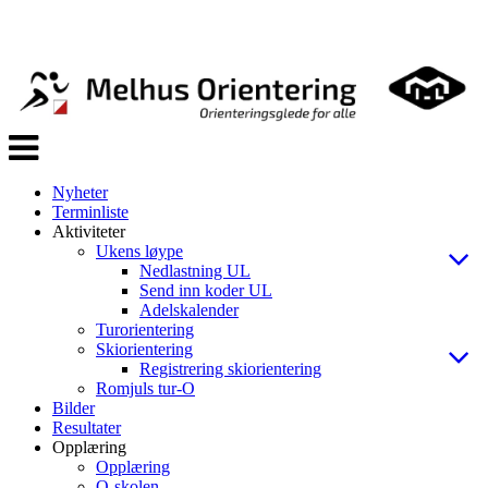
Veksle
navigasjon
Nyheter
Terminliste
Aktiviteter
Ukens løype
Nedlastning UL
Send inn koder UL
Adelskalender
Turorientering
Skiorientering
Registrering skiorientering
Romjuls tur-O
Bilder
Resultater
Opplæring
Opplæring
O-skolen