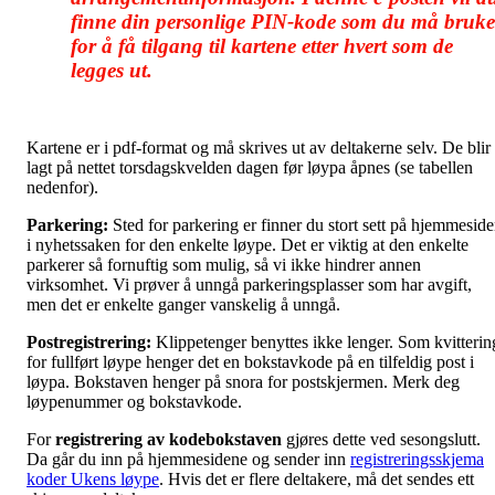
finne din personlige PIN-kode som du må bruke
for å få tilgang til kartene etter hvert som de
legges ut.
Kartene er i pdf-format og må skrives ut av deltakerne selv. De blir
lagt på nettet torsdagskvelden dagen før løypa åpnes (se tabellen
nedenfor).
Parkering:
Sted for parkering er finner du stort sett på hjemmesid
i nyhetssaken for den enkelte løype. Det er viktig at den enkelte
parkerer så fornuftig som mulig, så vi ikke hindrer annen
virksomhet. Vi prøver å unngå parkeringsplasser som har avgift,
men det er enkelte ganger vanskelig å unngå.
Postregistrering:
Klippetenger benyttes ikke lenger. Som kvitterin
for fullført løype henger det en bokstavkode på en tilfeldig post i
løypa. Bokstaven henger på snora for postskjermen. Merk deg
løypenummer og bokstavkode.
For
registrering av kodebokstaven
gjøres dette ved sesongslutt.
Da går du inn på hjemmesidene og sender inn
registreringsskjema
koder Ukens løype
. Hvis det er flere deltakere, må det sendes ett