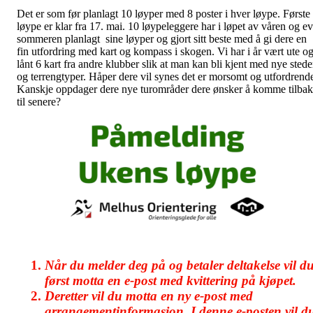
Det er som før planlagt 10 løyper med 8 poster i hver løype. Første
løype er klar fra 17. mai. 10 løypeleggere har i løpet av våren og ev
sommeren planlagt sine løyper og gjort sitt beste med å gi dere en
fin utfordring med kart og kompass i skogen. Vi har i år vært ute o
lånt 6 kart fra andre klubber slik at man kan bli kjent med nye stede
og terrengtyper. Håper dere vil synes det er morsomt og utfordrend
Kanskje oppdager dere nye turområder dere ønsker å komme tilba
til senere?
Når du melder deg på og betaler deltakelse vil d
først motta en e-post med kvittering på kjøpet.
Deretter vil du motta en ny e-post med
arrangementinformasjon. I denne e-posten vil d