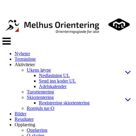
Veksle
navigasjon
Nyheter
Terminliste
Aktiviteter
Ukens løype
Nedlastning UL
Send inn koder UL
Adelskalender
Turorientering
Skiorientering
Registrering skiorientering
Romjuls tur-O
Bilder
Resultater
Opplæring
Opplæring
O-skolen