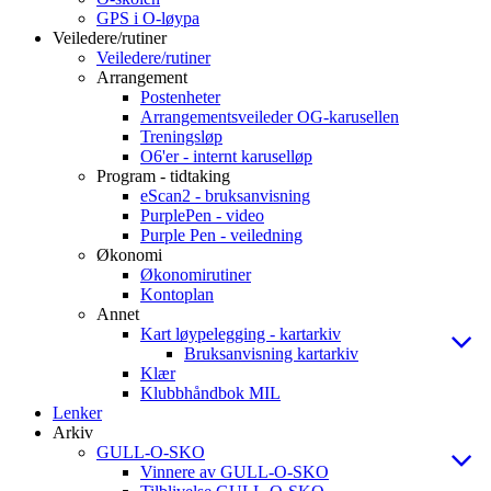
GPS i O-løypa
Veiledere/rutiner
Veiledere/rutiner
Arrangement
Postenheter
Arrangementsveileder OG-karusellen
Treningsløp
O6'er - internt karuselløp
Program - tidtaking
eScan2 - bruksanvisning
PurplePen - video
Purple Pen - veiledning
Økonomi
Økonomirutiner
Kontoplan
Annet
Kart løypelegging - kartarkiv
Bruksanvisning kartarkiv
Klær
Klubbhåndbok MIL
Lenker
Arkiv
GULL-O-SKO
Vinnere av GULL-O-SKO