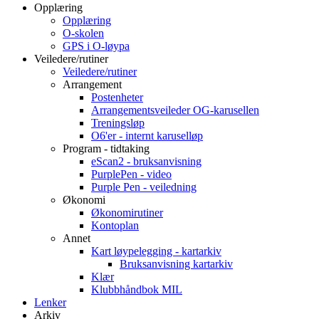
Opplæring
Opplæring
O-skolen
GPS i O-løypa
Veiledere/rutiner
Veiledere/rutiner
Arrangement
Postenheter
Arrangementsveileder OG-karusellen
Treningsløp
O6'er - internt karuselløp
Program - tidtaking
eScan2 - bruksanvisning
PurplePen - video
Purple Pen - veiledning
Økonomi
Økonomirutiner
Kontoplan
Annet
Kart løypelegging - kartarkiv
Bruksanvisning kartarkiv
Klær
Klubbhåndbok MIL
Lenker
Arkiv