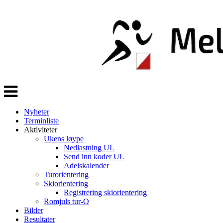
Veksle
navigasjon
Nyheter
Terminliste
Aktiviteter
Ukens løype
Nedlastning UL
Send inn koder UL
Adelskalender
Turorientering
Skiorientering
Registrering skiorientering
Romjuls tur-O
Bilder
Resultater