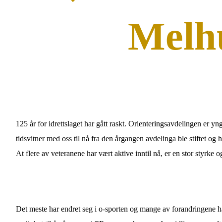
Melhu
125 år for idrettslaget har gått raskt. Orienteringsavdelingen er yn
tidsvitner med oss til nå fra den årgangen avdelinga ble stiftet og ha
At flere av veteranene har vært aktive inntil nå, er en stor styr
Det meste har endret seg i o-sporten og mange av forandringene har