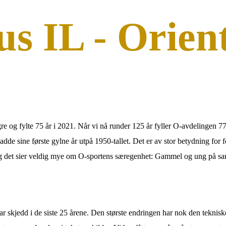
s IL - Orien
gre og fylte 75 år i 2021. Når vi nå runder 125 år fyller O-avdelingen 77 
dde sine første gylne år utpå 1950-tallet. Det er av stor betydning for fors
ke og det sier veldig mye om O-sportens særegenhet: Gammel og ung på sa
 skjedd i de siste 25 årene. Den største endringen har nok den tekniske 