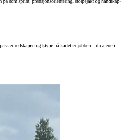
n på som sprint, presisjonsorientering, stolpejakt og handikap-
pass er redskapen og løype på kartet er jobben – du alene i