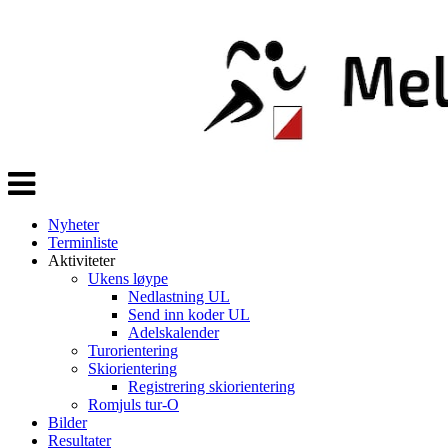
Veksle
navigasjon
Nyheter
Terminliste
Aktiviteter
Ukens løype
Nedlastning UL
Send inn koder UL
Adelskalender
Turorientering
Skiorientering
Registrering skiorientering
Romjuls tur-O
Bilder
Resultater