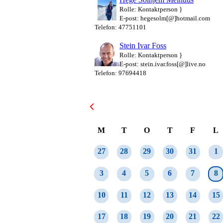
Rolle: Kontaktperson }
E-post: hegesolm[@]hotmail.com
Telefon: 47751101
Stein Ivar Foss
Rolle: Kontaktperson }
E-post: stein.ivar.foss[@]live.no
Telefon: 97694418
August 2026
M
T
O
T
F
L
27
28
29
30
31
1
3
4
5
6
7
8
10
11
12
13
14
15
17
18
19
20
21
22