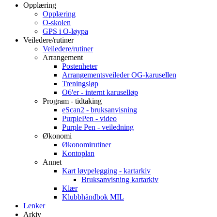
Opplæring
Opplæring
O-skolen
GPS i O-løypa
Veiledere/rutiner
Veiledere/rutiner
Arrangement
Postenheter
Arrangementsveileder OG-karusellen
Treningsløp
O6'er - internt karuselløp
Program - tidtaking
eScan2 - bruksanvisning
PurplePen - video
Purple Pen - veiledning
Økonomi
Økonomirutiner
Kontoplan
Annet
Kart løypelegging - kartarkiv
Bruksanvisning kartarkiv
Klær
Klubbhåndbok MIL
Lenker
Arkiv