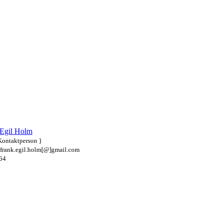
.
 Egil Holm
Kontaktperson }
 frank.egil.holm[@]gmail.com
64