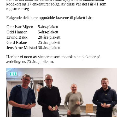
kodekort og 17 enkeltturer solgt. Av disse var det i år 41 som
registrerte seg.
Følgende deltakere oppnådde kravene til plakett i år:
Geir Ivar Mjøen
5-års-plakett
Odd Hansen
5-års-plakett
Eivind Bakk
20-års-plakett
Gerd Rokne
25-års-plakett
Jens Arne Meistad
30-års-plakett
Her har vi noen av vinnerne som mottok sine plaketter på
avdelingens 75-års-jubileum.