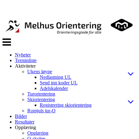
Veksle
navigasjon
Nyheter
Terminliste
Aktiviteter
Ukens løype
Nedlastning UL
Send inn koder UL
Adelskalender
Turorientering
Skiorientering
Registrering skiorientering
Romjuls tur-O
Bilder
Resultater
Opplæring
Opplæring
O-skolen