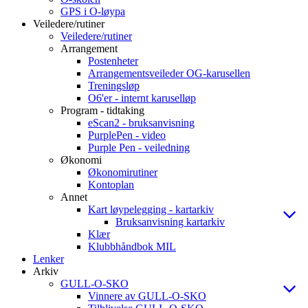
GPS i O-løypa
Veiledere/rutiner
Veiledere/rutiner
Arrangement
Postenheter
Arrangementsveileder OG-karusellen
Treningsløp
O6'er - internt karuselløp
Program - tidtaking
eScan2 - bruksanvisning
PurplePen - video
Purple Pen - veiledning
Økonomi
Økonomirutiner
Kontoplan
Annet
Kart løypelegging - kartarkiv
Bruksanvisning kartarkiv
Klær
Klubbhåndbok MIL
Lenker
Arkiv
GULL-O-SKO
Vinnere av GULL-O-SKO