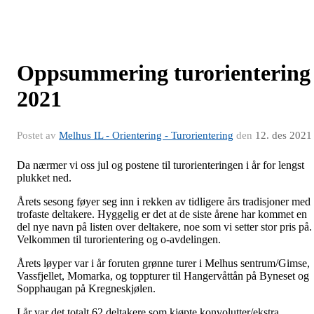
Oppsummering turorientering
2021
Postet av
Melhus IL - Orientering - Turorientering
den
12. des 2021
Da nærmer vi oss jul og postene til turorienteringen i år for lengst
plukket ned.
Årets sesong føyer seg inn i rekken av tidligere års tradisjoner med
trofaste deltakere. Hyggelig er det at de siste årene har kommet en
del nye navn på listen over deltakere, noe som vi setter stor pris på.
Velkommen til turorientering og o-avdelingen.
Årets løyper var i år foruten grønne turer i Melhus sentrum/Gimse,
Vassfjellet, Momarka, og toppturer til Hangervåttån på Byneset og
Sopphaugan på Kregneskjølen.
I år var det totalt 62 deltakere som kjøpte konvolutter/ekstra