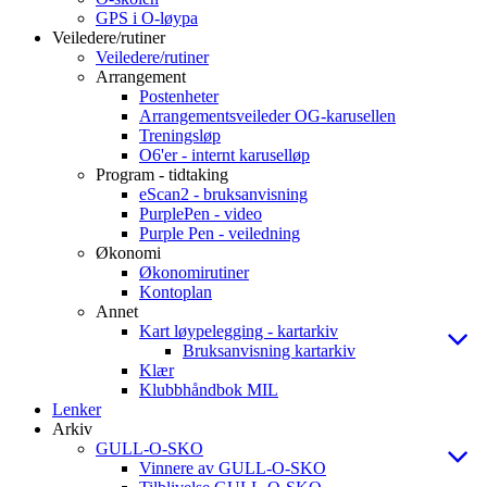
GPS i O-løypa
Veiledere/rutiner
Veiledere/rutiner
Arrangement
Postenheter
Arrangementsveileder OG-karusellen
Treningsløp
O6'er - internt karuselløp
Program - tidtaking
eScan2 - bruksanvisning
PurplePen - video
Purple Pen - veiledning
Økonomi
Økonomirutiner
Kontoplan
Annet
Kart løypelegging - kartarkiv
Bruksanvisning kartarkiv
Klær
Klubbhåndbok MIL
Lenker
Arkiv
GULL-O-SKO
Vinnere av GULL-O-SKO