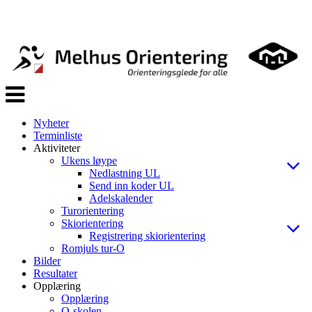
Veksle
navigasjon
Nyheter
Terminliste
Aktiviteter
Ukens løype
Nedlastning UL
Send inn koder UL
Adelskalender
Turorientering
Skiorientering
Registrering skiorientering
Romjuls tur-O
Bilder
Resultater
Opplæring
Opplæring
O-skolen