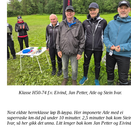
Klasse H50-74 f.v. Eivind, Jan Petter, Atle og Stein Ivar.
Nest eldste herreklasse løp B-løypa. Her imponerte Atle med ei
superraske km-tid på under 10 minutter. 2,
5 minutter bak kom Stei
Ivar, så her gikk det unna. Litt lenger bak kom Jan Petter og Eivind