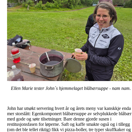
Ellen Marie tester John`s hjemmelaget blåbærsuppe - nam nam.
John har utsøkt servering hvert år og årets meny var kanskkje enda
mer storslått: Egenkomponert blåbærsuppe av selvplukkede blåbær
med gode og søte tilsetninger. Bare denne gjorde susen i
restitusjonsfasen for løperne. Saft og kaffe smakte også og i tillegg
(om det ble tellet riktig) fikk vi pizza-boller, tre typer skuffkaker og