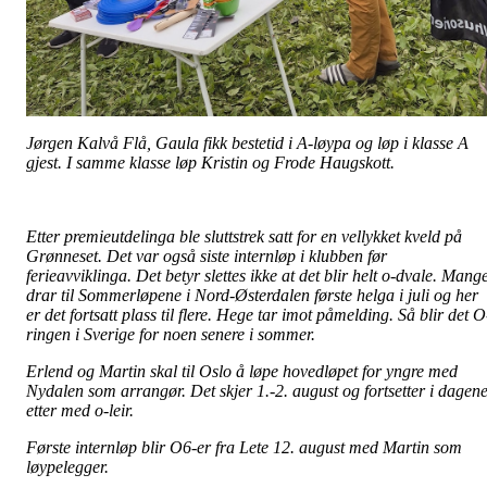
Jørgen Kalvå Flå, Gaula fikk bestetid i A-løypa og løp i klasse A
gjest. I samme klasse løp Kristin og Frode Haugskott.
Etter premieutdelinga ble sluttstrek satt for en vellykket kveld på
Grønneset. Det var også siste internløp i klubben før
ferieavviklinga. Det betyr slettes ikke at det blir helt o-dvale. Mang
drar til Sommerløpene i Nord-Østerdalen første helga i juli og her
er det fortsatt plass til flere. Hege tar imot påmelding. Så blir det O
ringen i Sverige for noen senere i sommer.
Erlend og Martin skal til Oslo å løpe hovedløpet for yngre med
Nydalen som arrangør. Det skjer 1.-2. august og fortsetter i dagen
etter med o-leir.
Første internløp blir O6-er fra Lete 12. august med Martin som
løypelegger.