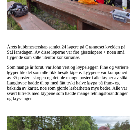
Årets kubbmesterskap samlet 24 løpere på Grønneset kvelden på
St.Hansdagen. Av disse løperne var fire gjesteløpere + noen små
flygende som stilte utenfor konkurranse.
Som mange år forut, var John vert og løypelegger. Fine og varierte
løyper ble det som alle fikk besøk løpere. Løypene var komponert
av 35 poster i skogen og det ble mange poster i alle løyper av slikt.
Langløype hadde til og med fått trykt halve løypa på fram- og
baksida av kartet, noe som gjorde lesbarheten mye bedre. Alle var
svært tilfreds med løypene som hadde mange retningsforandringer
og kryssinger.