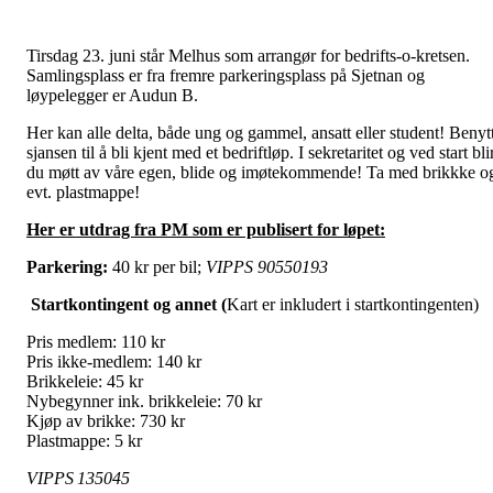
Tirsdag 23. juni står Melhus som arrangør for bedrifts-o-kretsen.
Samlingsplass er fra fremre parkeringsplass på Sjetnan og
løypelegger er Audun B.
Her kan alle delta, både ung og gammel, ansatt eller student! Benyt
sjansen til å bli kjent med et bedriftløp. I sekretaritet og ved start bli
du møtt av våre egen, blide og imøtekommende! Ta med brikkke o
evt. plastmappe!
Her er utdrag fra PM som er publisert for løpet:
Parkering:
40 kr per bil;
VIPPS 90550193
Startkontingent og annet (
Kart er inkludert i startkontingenten)
Pris medlem: 110 kr
Pris ikke-medlem: 140 kr
Brikkeleie: 45 kr
Nybegynner ink. brikkeleie: 70 kr
Kjøp av brikke: 730 kr
Plastmappe: 5 kr
VIPPS 135045