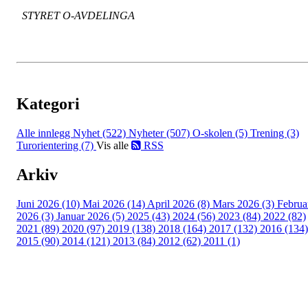
STYRET O-AVDELINGA
Kategori
Alle innlegg
Nyhet (522)
Nyheter (507)
O-skolen (5)
Trening (3)
Turorientering (7)
Vis alle
RSS
Arkiv
Juni 2026 (10)
Mai 2026 (14)
April 2026 (8)
Mars 2026 (3)
Februa
2026 (3)
Januar 2026 (5)
2025 (43)
2024 (56)
2023 (84)
2022 (82)
2021 (89)
2020 (97)
2019 (138)
2018 (164)
2017 (132)
2016 (134)
2015 (90)
2014 (121)
2013 (84)
2012 (62)
2011 (1)