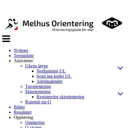
Veksle
navigasjon
Nyheter
Terminliste
Aktiviteter
Ukens løype
Nedlastning UL
Send inn koder UL
Adelskalender
Turorientering
Skiorientering
Registrering skiorientering
Romjuls tur-O
Bilder
Resultater
Opplæring
Opplæring
O-skolen