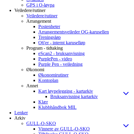
GPS i O-løypa
Veiledere/rutiner
Veiledere/rutiner
Arrangement
Postenheter
Arrangementsveileder OG-karusellen
Treningsløp
O6'er - internt karuselløp
Program - tidtaking
eScan2 - bruksanvisning
PurplePen - video
Purple Pen - veiledning
Økonomi
Økonomirutiner
Kontoplan
Annet
Kart løypelegging - kartarkiv
Bruksanvisning kartarkiv
Klær
Klubbhåndbok MIL
Lenker
Arkiv
GULL-O-SKO
Vinnere av GULL-O-SKO